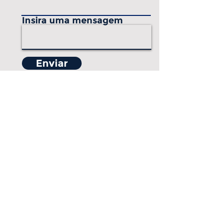
Insira uma mensagem
Enviar
Obrigado(a)
Onde Estamos
Rua Maria Paula Motta, 1155
Jardim Presidente Dutra
Guarulhos - SP
07171-140
Download do Catálogo
(11) 2479-3864