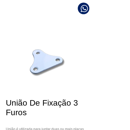
METALÚRGICA KABY
União De Fixação 3
Furos
União é utilizada para juntar duas ou mais placas 